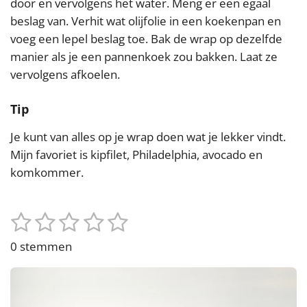
door en vervolgens het water. Meng er een egaal
beslag van. Verhit wat olijfolie in een koekenpan en
voeg een lepel beslag toe. Bak de wrap op dezelfde
manier als je een pannenkoek zou bakken. Laat ze
vervolgens afkoelen.
Tip
Je kunt van alles op je wrap doen wat je lekker vindt.
Mijn favoriet is kipfilet, Philadelphia, avocado en
komkommer.
1
2
3
4
5
S
R
t
s
s
s
s
s
a
0 stemmen
e
t
t
t
t
t
t
m
i
e
e
e
e
e
m
n
e