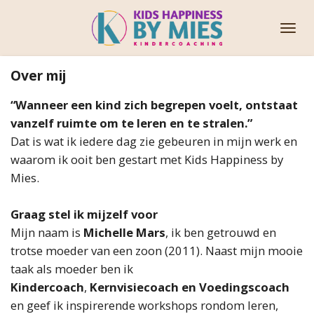
Ga
direct
naar
de
Over mij
hoofdinhoud
“Wanneer een kind zich begrepen voelt, ontstaat
vanzelf ruimte om te leren en te stralen.”
Dat is wat ik iedere dag zie gebeuren in mijn werk en
waarom ik ooit ben gestart met Kids Happiness by
Mies.
Graag stel ik mijzelf voor
Mijn naam is
Michelle Mars
, ik ben getrouwd en
trotse moeder van een zoon (2011). Naast mijn mooie
taak als moeder ben ik
Kindercoach
,
Kernvisiecoach en Voedingscoach
en geef ik inspirerende workshops rondom leren,